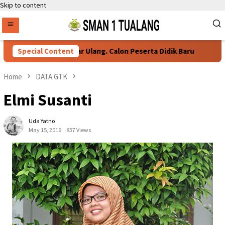
Skip to content
Persyaratan Daftar Ulang. Calon Peserta Didik Baru
Special Content
76
Home
DATA GTK
Elmi Susanti
Uda Yatno
May 15, 2016
837 Views