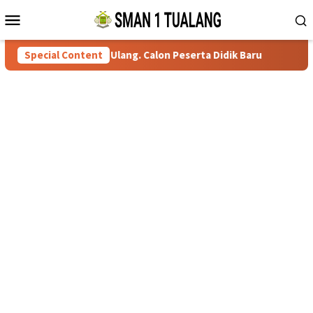
Skip
Mobile
to
Menu
content
Persyaratan Daftar Ulang. Calon Peserta Didik Baru
Special Content
76 Si