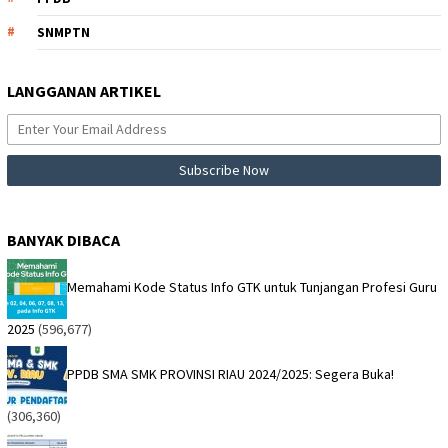
SNMPTN
LANGGANAN ARTIKEL
BANYAK DIBACA
Memahami Kode Status Info GTK untuk Tunjangan Profesi Guru
2025
(596,677)
PPDB SMA SMK PROVINSI RIAU 2024/2025: Segera Buka!
(306,360)