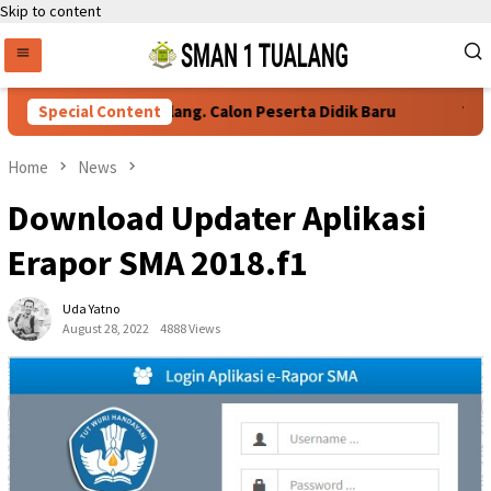
Skip to content
yaratan Daftar Ulang. Calon Peserta Didik Baru
Special Content
76 Siswa 
Home
News
Download Updater Aplikasi
Erapor SMA 2018.f1
Uda Yatno
August 28, 2022
4888 Views