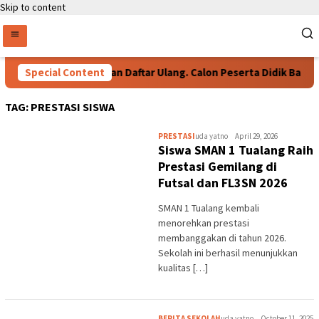
Skip to content
Special Content
Persyaratan Daftar Ulang. Calon Peserta Didik Baru
TAG:
PRESTASI SISWA
PRESTASI
uda yatno
April 29, 2026
Siswa SMAN 1 Tualang Raih
Prestasi Gemilang di
Futsal dan FL3SN 2026
SMAN 1 Tualang kembali
menorehkan prestasi
membanggakan di tahun 2026.
Sekolah ini berhasil menunjukkan
kualitas […]
BERITA SEKOLAH
uda yatno
October 11, 2025