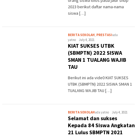
orang siswa lolos pada jalur snbp
2023 berikut daftar nama-nama
siswa […]
BERITA SEKOLAH
,
PRESTASI
uda
yatno
July 4, 2021
KIAT SUKSES UTBK
(SBMPTN) 2022 SISWA
SMAN 1 TUALANG WAJIB
TAU
Berikut ini ada vide0 KIAT SUKSES
UTBK (SBMPTN) 2022 SISWA SMAN 1
TUALANG WAJIB TAU […]
BERITA SEKOLAH
uda yatno
July 4, 2021
Selamat dan sukses
Kepada 84 Siswa Angkatan
21 Lulus SBMPTN 2021