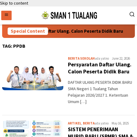
Skip to content
Persyaratan Daftar Ulang. Calon Peserta Didik Baru
Special Content
TAG:
PPDB
BERITA SEKOLAH
uda yatno
June 22, 2026
Persyaratan Daftar Ulang.
Calon Peserta Didik Baru
DAFTAR ULANG PESERTA DIDIK BARU
SMA Negeri 1 Tualang Tahun
Pelajaran 2026/2027 1. Ketentuan
Umum […]
ARTIKEL
,
BERITA
uda yatno
May 16, 2025
SISTEM PENERIMAAN
MURID BARU (SPMB) SMA &