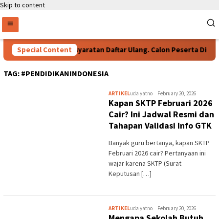
Skip to content
Special Content
Persyaratan Daftar Ulang. Calon Peserta Didik 
TAG:
#PENDIDIKANINDONESIA
ARTIKEL
uda yatno
February 20, 2026
Kapan SKTP Februari 2026
Cair? Ini Jadwal Resmi dan
Tahapan Validasi Info GTK
Banyak guru bertanya, kapan SKTP
Februari 2026 cair? Pertanyaan ini
wajar karena SKTP (Surat
Keputusan […]
ARTIKEL
uda yatno
February 20, 2026
Mengapa Sekolah Butuh