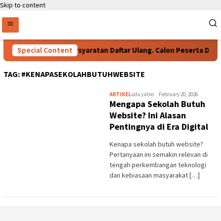
Skip to content
Special Content
Persyaratan Daftar Ulang. Calon Peserta Didik
TAG:
#KENAPASEKOLAHBUTUHWEBSITE
ARTIKEL
uda yatno
February 20, 2026
Mengapa Sekolah Butuh
Website? Ini Alasan
Pentingnya di Era Digital
Kenapa sekolah butuh website?
Pertanyaan ini semakin relevan di
tengah perkembangan teknologi
dan kebiasaan masyarakat […]