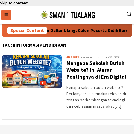
Skip to content
Special Content
Persyaratan Daftar Ulang. Calon Peserta Didik Baru
TAG:
#INFORMASIPENDIDIKAN
ARTIKEL
uda yatno
February 20, 2026
Mengapa Sekolah Butuh
Website? Ini Alasan
Pentingnya di Era Digital
Kenapa sekolah butuh website?
Pertanyaan ini semakin relevan di
tengah perkembangan teknologi
dan kebiasaan masyarakat […]