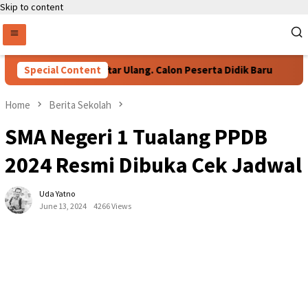
Skip to content
Persyaratan Daftar Ulang. Calon Peserta Didik Baru
Special Content
76 
Home
Berita Sekolah
SMA Negeri 1 Tualang PPDB
2024 Resmi Dibuka Cek Jadwal
Uda Yatno
June 13, 2024
4266 Views