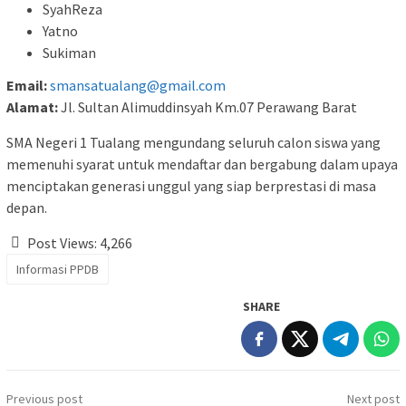
SyahReza
Yatno
Sukiman
Email:
smansatualang@gmail.com
Alamat:
Jl. Sultan Alimuddinsyah Km.07 Perawang Barat
SMA Negeri 1 Tualang mengundang seluruh calon siswa yang
memenuhi syarat untuk mendaftar dan bergabung dalam upaya
menciptakan generasi unggul yang siap berprestasi di masa
depan.
Post Views:
4,266
Informasi PPDB
SHARE
Post
Previous post
Next post