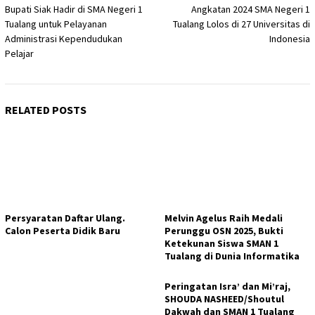
navigation
Bupati Siak Hadir di SMA Negeri 1
Angkatan 2024 SMA Negeri 1
Tualang untuk Pelayanan
Tualang Lolos di 27 Universitas di
Administrasi Kependudukan
Indonesia
Pelajar
RELATED POSTS
Persyaratan Daftar Ulang.
Melvin Agelus Raih Medali
Calon Peserta Didik Baru
Perunggu OSN 2025, Bukti
Ketekunan Siswa SMAN 1
Tualang di Dunia Informatika
Peringatan Isra’ dan Mi’raj,
SHOUDA NASHEED/Shoutul
Dakwah dan SMAN 1 Tualang