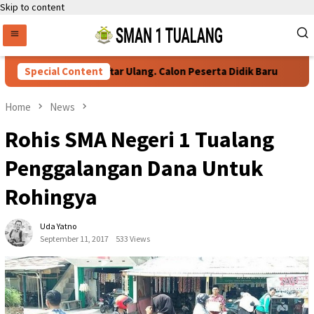
Skip to content
Persyaratan Daftar Ulang. Calon Peserta Didik Baru
Special Content
7
Home
News
Rohis SMA Negeri 1 Tualang
Penggalangan Dana Untuk
Rohingya
Uda Yatno
September 11, 2017
533 Views