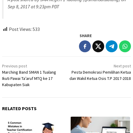
Sep 8, 2017 at 9:23pm PDT
Post Views:
533
SHARE
Post
Previous post
Next post
navigation
Marching Band SMAN 1 Tualang
Pesta Demokrasi Pemilihan Ketua
Ikuti Pawai Ta’aruf MTQ ke 17
dan Wakil Ketua Osis T.P 2017-2018
Kabupaten Siak
RELATED POSTS