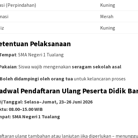
si (Perpindahan)
Kuning
masi
Merah
iz
Kuning
Ketentuan Pelaksanaan
Tempat
: SMA Negeri 1 Tualang
Pakaian
: Siswa wajib mengenakan
seragam sekolah asal
Boleh didampingi oleh orang tua
untuk kelancaran proses
Jadwal Pendaftaran Ulang Peserta Didik B
ri/Tanggal: Selasa–Jumat, 23–26 Juni 2026
tu: 08.00–15.00 WIB
mpat: SMA Negeri 1 Tualang
ftaran ulang tambahan atau lanjutan jika diperlukan – menungg