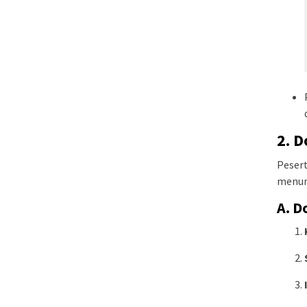
2. 
Pesert
menunj
A. 