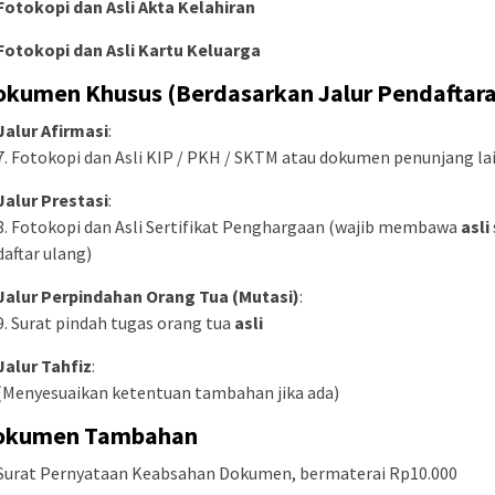
Fotokopi dan Asli Akta Kelahiran
Fotokopi dan Asli Kartu Keluarga
okumen Khusus (Berdasarkan Jalur Pendaftar
Jalur Afirmasi
:
7. Fotokopi dan Asli KIP / PKH / SKTM atau dokumen penunjang la
Jalur Prestasi
:
8. Fotokopi dan Asli Sertifikat Penghargaan (wajib membawa
asli
daftar ulang)
Jalur Perpindahan Orang Tua (Mutasi)
:
9. Surat pindah tugas orang tua
asli
Jalur Tahfiz
:
(Menyesuaikan ketentuan tambahan jika ada)
Dokumen Tambahan
Surat Pernyataan Keabsahan Dokumen, bermaterai Rp10.000