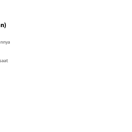
an)
innya
saat