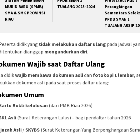
SISTEM PENERIMAAN
PPDB SMAN 1
Protected: Hasil
MURID BARU (SPMB)
TUALANG 2023-2024
Perangkingan
SMA & SMK PROVINSI
Sementara Seleks
RIAU
PPDB SMAN 1
TUALANG ARSIP 20
Peserta didik yang
tidak melakukan daftar ulang
pada jadwal ya
ditentukan dianggap
mengundurkan diri
.
Dokumen Wajib saat Daftar Ulang
a didik
wajib membawa dokumen asli
dan
fotokopi 1 lembar
, s
ukkan dokumen asli pada saat proses daftar ulang:
Dokumen Umum
Kartu Bukti kelulusan
(dari PMB Riau 2026)
SKL Asli
(Surat Keterangan Lulus) – bagi pendaftar tahun 2026
Ijazah Asli
/
SKYBS
(Surat Keterangan Yang Berpenghargaan Sam