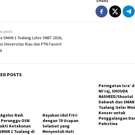
SHARE
t
us post
igation
a SMAN 1 Tualang Lolos SNBT 2026,
i Universitas Riau dan PTN Favorit
l
TED POSTS
Peringatan Isra’ 
Mi’raj, SHOUDA
NASHEED/Shoutul
Dakwah dan SMAN
Tualang Gelar Min
Konser untuk
 Agelus Raih
Rayakan Idul Fitri
Penggalangan Da
i Perunggu OSN
dengan 70 Ucapan
Palestina
Bukti Ketekunan
Selamat yang
SMAN 1 Tualang di
Menyentuh Hati