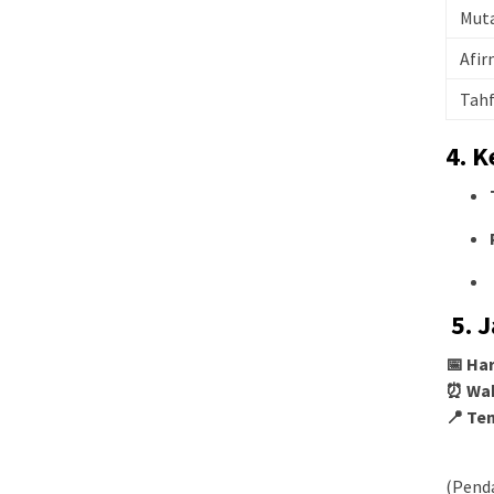
Muta
Afir
Tahf
4. 
‍‍‍
5. 
📅 Ha
⏰ Wak
📍 Te
(Penda