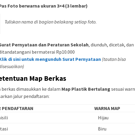
Pas Foto berwarna ukuran 3×4 (3 lembar)
Tuliskan nama di bagian belakang setiap foto.
Surat Pernyataan dan Peraturan Sekolah
, diunduh, dicetak, dan
ditandatangani bermaterai Rp10.000
Klik di sini untuk mengunduh Surat Pernyataan
(tautan bisa
disesuaikan)
Ketentuan Map Berkas
 berkas dimasukkan ke dalam
Map Plastik Bertulang
sesuai war
arkan jalur pendaftaran:
R PENDAFTARAN
WARNA MAP
sili
Hijau
tasi
Biru