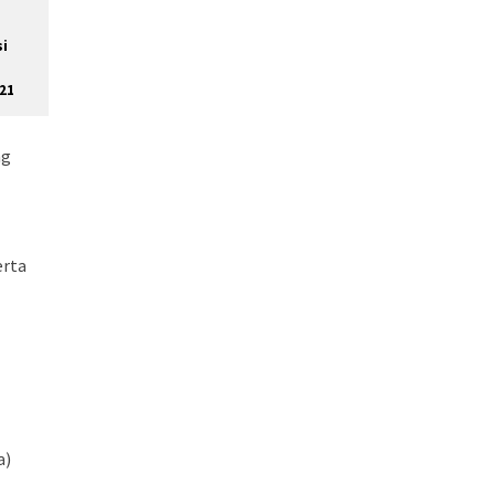
i
21
ng
erta
a)