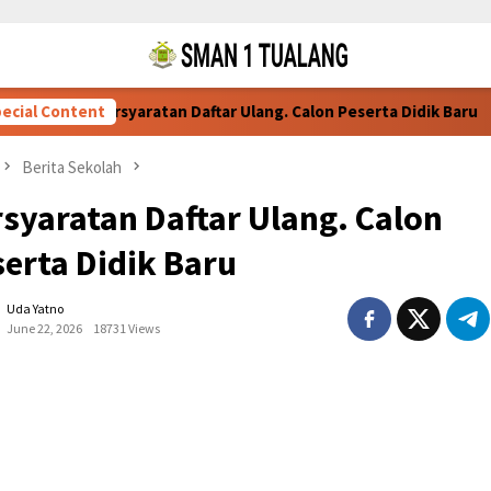
ecial Content
Persyaratan Daftar Ulang. Calon Peserta Didik Baru
76 
Berita Sekolah
syaratan Daftar Ulang. Calon
erta Didik Baru
Uda Yatno
June 22, 2026
18731 Views