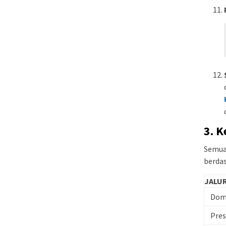
3. 
Semua
berdas
JALU
Domi
Pres