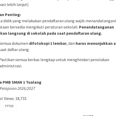
asi lebih lanjut)
an Penting:
a didik yang melakukan pendaftaran ulang wajib menandatangani
taan bersedia mengikuti peraturan sekolah.
Penandatanganan
ukan langsung di sekolah pada saat pendaftaran ulang.
Semua dokumen
difotokopi 1 lembar
, dan
harus menunjukkan a
saat daftar ulang.
Pastikan semua berkas lengkap untuk menghindari penolakan
administrasi.
ia PMB SMAN 1 Tualang
Pelajaran 2026/2027
t Views:
18,731
PPDB