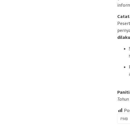
inform
Catat
Pesert
pernya
dilak
Panit
Tahun 
Pos
PMB