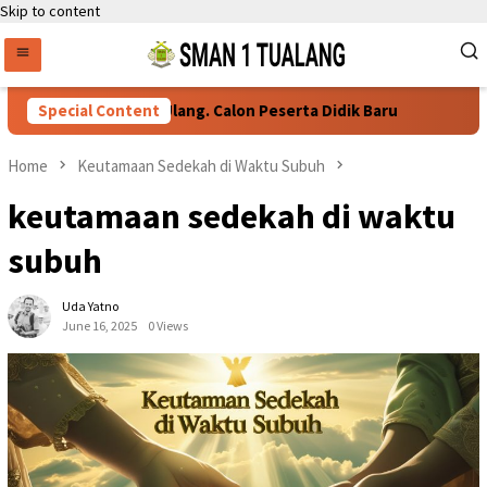
Skip to content
Persyaratan Daftar Ulang. Calon Peserta Didik Baru
Special Content
76 Si
Home
Keutamaan Sedekah di Waktu Subuh
keutamaan sedekah di waktu
subuh
Uda Yatno
June 16, 2025
0 Views