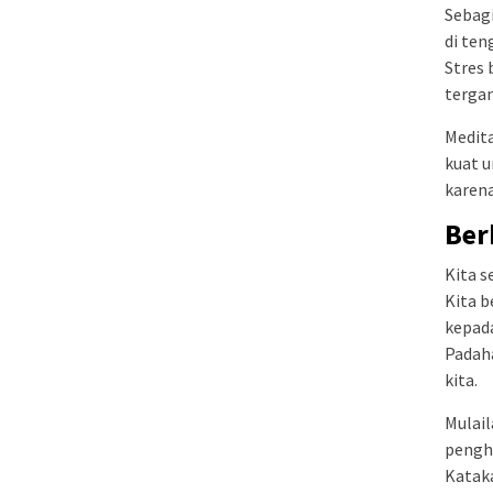
Sebagi
di ten
Stres 
terga
Medita
kuat u
karena
Ber
Kita s
Kita b
kepad
Padaha
kita.
Mulail
pengh
Kataka