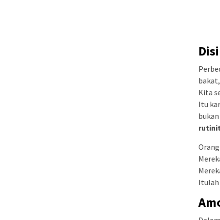
Dis
Perbe
bakat,
Kita s
Itu ka
bukan 
rutini
Orang
Mereka
Mereka
Itulah
Amo