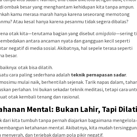
di ombak besar yang menghantam kehidupan kita tanpa ampun.
hkah kamu merasa marah hanya karena seseorang memotong
nmu? Atau kesal hanya karena pesanmu tidak segera dibalas?
rena otak kita—terutama bagian yang disebut
amigdala
—sering t
membedakan antara ancaman nyata dan gangguan kecil seperti
ar negatif di media sosial. Akibatnya, hal sepele terasa seperti
a besar.
baiknya: otak bisa dilatih.
satu cara paling sederhana adalah
teknik pernapasan sadar
.
mosimu mulai naik, berhentilah sejenak. Tarik napas dalam, tahan
kan perlahan. Ini bukan sekadar teknik meditasi, tetapi cara unt
at otak kembali tenang dan rasional.
ahanan Mental: Bukan Lahir, Tapi Dilat
k dari kita tumbuh tanpa pernah diajarkan bagaimana mengelola
membangun ketahanan mental. Akibatnya, kita mudah tersinggun
menyerah, dan terjebak dalam pola pikir negatif.