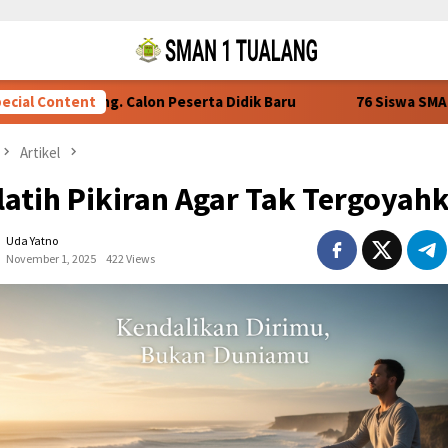
lang. Calon Peserta Didik Baru
ecial Content
76 Siswa SMAN 1 Tualang L
Artikel
latih Pikiran Agar Tak Tergoyah
Uda Yatno
November 1, 2025
422 Views