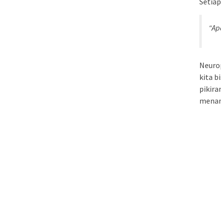
Setiap
“Ap
Neuro
kita b
pikira
menan