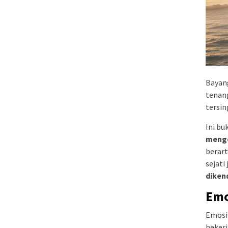
Bayang
tenang
tersin
Ini bu
menge
berart
sejati
diken
Emo
Emosi 
bekerj