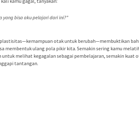
 kali kamu gagal, tanyakan:
a yang bisa aku pelajari dari ini?”
plastisitas—kemampuan otak untuk berubah—membuktikan ba
isa membentuk ulang pola pikir kita. Semakin sering kamu melati
n untuk melihat kegagalan sebagai pembelajaran, semakin kuat 
ggapi tantangan.