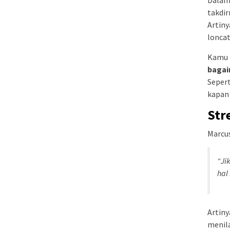
Dalam
takdir
Artiny
lonca
Kamu t
bagai
Sepert
kapan 
Str
Marcus
“Ji
hal
Artiny
menila