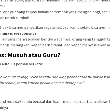
 filsafat Stoik, ada konsep mendalam bernama
Amor Fati
— menci
mu.
a, apa pun yang terjadi bukanlah tembok yang menghalangi, tapi
tan untuk tumbuh.
idak bisa mengendalikan segala hal, tapi kamu selalu bisa memil
mana meresponsnya
.
i air yang menyesuaikan bentuk wadahnya, orang yang tangguh t
harus melangkah, kapan beristirahat, dan kapan menyesuaikan a
es: Musuh atau Guru?
 Aurelius pernah berkata:
ka kamu terganggu oleh sesuatu dari luar, penderitaan itu bukan ka
 itu sendiri, tetapi karena penilaianmu terhadapnya.”
a, stres tidak selalu berasal dari luar—melainkan dari cara pikiran 
inya.