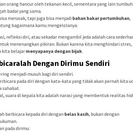
an orang hancur oleh tekanan kecil, sementara yang lain tumbuh
gah badai yang sama.
bisa merusak, tapi juga bisa menjadi
bahan bakar pertumbuhan
,
ntung bagaimana kamu mengelolanya.
si, refleksi diri, atau sekadar mengambil jeda adalah cara sederha
ntuk menenangkan pikiran. Bukan karena kita menghindari stres, 
 kita belajar
menyapanya dengan bijak
.
bicaralah Dengan Dirimu Sendiri
ering menjadi musuh bagi diri sendiri.
erbicara pada diri dengan kata-kata yang tidak akan pernah kita 
a sahabat.
l, suara di kepala kita adalah narasi yang membentuk realitas hi
ah berbicara kepada diri dengan
belas kasih
, bukan dengan
ukuman.
n pada dirimu: