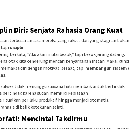
iplin Diri: Senjata Rahasia Orang Kuat
daan terbesar antara mereka yang sukses dan yang stagnan buka
 tapi
disiplin
.
ering berkata, “Aku akan mulai besok,” tapi besok jarang datang.
rena otak kita cenderung mencari kenyamanan instan. Maka, kunc
memaksa diri dengan motivasi sesaat, tapi
membangun sistem 
tas
.
 sukses tidak menunggu suasana hati membaik untuk bertindak.
 bertindak karena sudah memiliki kebiasaan.
 ritualkan perilaku produktif hingga menjadi otomatis.
 rahasia di balik ketekunan sejati.
rfati: Mencintai Takdirmu