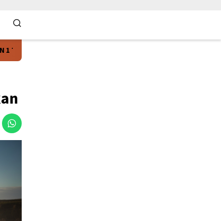
olos SNBT 2026, Dominasi Universitas Riau dan PTN Favorit Nasio
kan