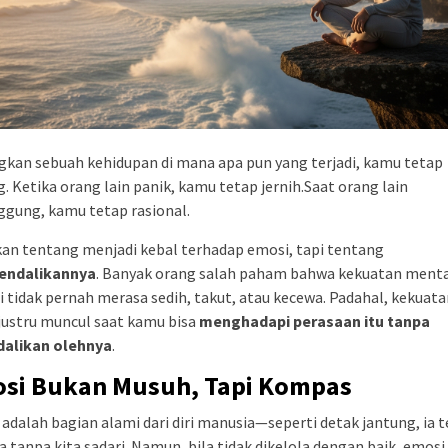
kan sebuah kehidupan di mana apa pun yang terjadi, kamu tetap
. Ketika orang lain panik, kamu tetap jernih.Saat orang lain
ggung, kamu tetap rasional.
kan tentang menjadi kebal terhadap emosi, tapi tentang
ndalikannya
. Banyak orang salah paham bahwa kekuatan ment
i tidak pernah merasa sedih, takut, atau kecewa. Padahal, kekuat
 justru muncul saat kamu bisa
menghadapi perasaan itu tanpa
dalikan olehnya
.
si Bukan Musuh, Tapi Kompas
adalah bagian alami dari diri manusia—seperti detak jantung, ia t
a tanpa kita sadari. Namun, bila tidak dikelola dengan baik, emosi