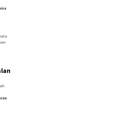
bisa
,
kata
ukan
alan
uah
aran