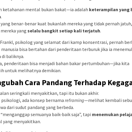
 ketahanan mental bukan bakat—ia adalah
keterampilan yang 
h
.
yang benar-benar kuat bukanlah mereka yang tidak pernah jatuh
i mereka yang
selalu bangkit setiap kali terjatuh
.
 Frankl, psikolog yang selamat dari kamp konsentrasi, pernah ber
manusia bisa bertahan dari penderitaan terburuk jika ia menem
di baliknya.
a, penderitaan bisa menjadi bahan bakar pertumbuhan—jika kita
ih untuk melihatnya demikian.
gubah Cara Pandang Terhadap Kegag
lan seringkali menyakitkan, tapi itu bukan akhir.
 psikologi, ada konsep bernama
reframing
—melihat kembali seb
iwa dari sudut pandang yang berbeda.
 “menganggap semuanya baik-baik saja”, tapi
menemukan pelaj
al yang menyakitkan.