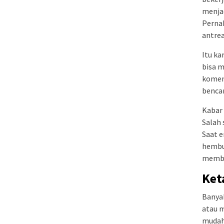
menja
Perna
antrea
Itu ka
bisa 
koment
bencan
Kabar 
Salah 
Saat e
hembus
membu
Ket
Banya
atau 
mudah 