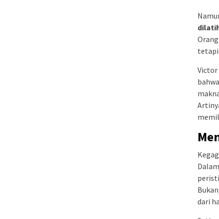
Namun
dilati
Orang 
tetap
Victor
bahwa 
makna 
Artiny
memil
Men
Kegaga
Dalam
perist
Bukan
dari h