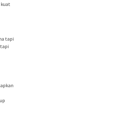
 kuat
na tapi
tapi
ucapkan
dup