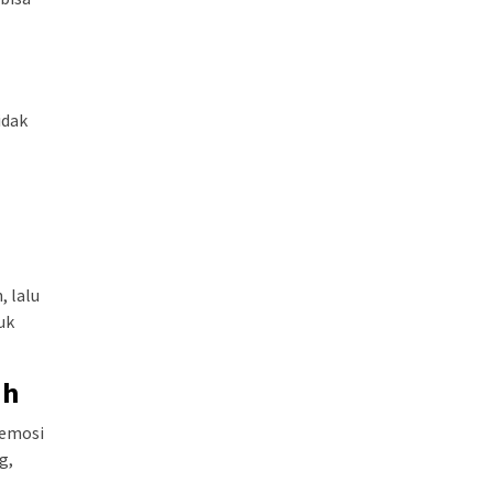
idak
, lalu
uk
ih
 emosi
g,