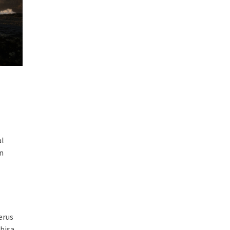
al
an
erus
 bisa