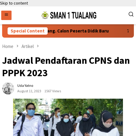
Skip to content
yaratan Daftar Ulang. Calon Peserta Didik Baru
Special Content
76 Siswa 
Home
Artikel
Jadwal Pendaftaran CPNS dan
PPPK 2023
Uda Yatno
August 11, 2023
1567 Views