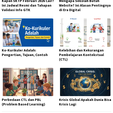
Kapan SKTP Februari 2026 Cair?
Mengapa Sekolah Butuh
Ini Jadwal Resmi dan Tahapan
Website? Ini Alasan Pentingnya
Validasi Info GTK
di Era Digital
Ko-Kurikuler Adalah:
Kelebihan dan Kekurangan
Pengertian, Tujuan, Contoh
Pembelajaran Kontekstual
(CTL)
Perbedaan CTL dan PBL
Krisis Global Apakah Dunia Bisa
(Problem Based Learning)
Krisis Lagi