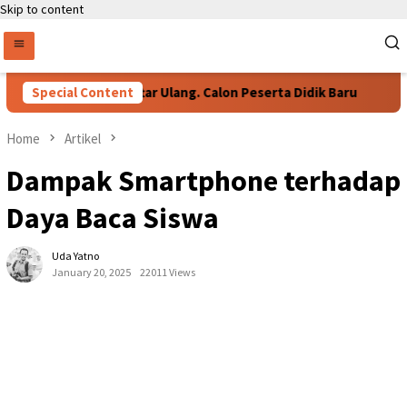
Skip to content
Persyaratan Daftar Ulang. Calon Peserta Didik Baru
Special Content
76
Home
Artikel
Dampak Smartphone terhadap
Daya Baca Siswa
Uda Yatno
January 20, 2025
22011 Views