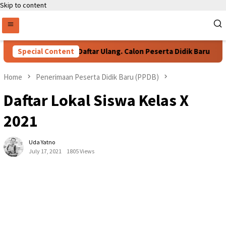
Skip to content
Special Content
Persyaratan Daftar Ulang. Calon Peserta Didik Baru
Home
Penerimaan Peserta Didik Baru (PPDB)
Daftar Lokal Siswa Kelas X
2021
Uda Yatno
July 17, 2021
1805 Views