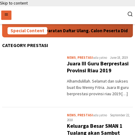
Skip to content
Special Content
Persyaratan Daftar Ulang. Calon Peserta Didik Bar
CATEGORY:
PRESTASI
NEWS
,
PRESTASI
uda yatno
June 18, 2019
Juara III Guru Berprestasi
Provinsi Riau 2019
Alhamdulillah. Selamat dan sukses
buat Ibu Wenny Fitria. Juara III guru
berprestasi provinsi riau 2019 […]
NEWS
,
PRESTASI
uda yatno
September 22,
2018
Keluarga Besar SMAN 1
Tualang akan Sambut