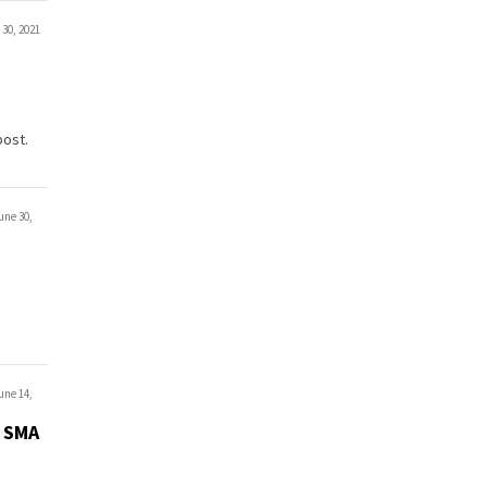
 30, 2021
post.
une 30,
une 14,
 SMA