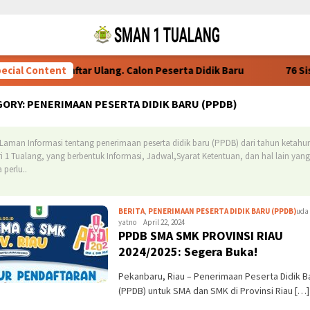
aratan Daftar Ulang. Calon Peserta Didik Baru
ecial Content
76 Siswa SM
GORY:
PENERIMAAN PESERTA DIDIK BARU (PPDB)
 Laman Informasi tentang penerimaan peserta didik baru (PPDB) dari tahun ketahu
i 1 Tualang, yang berbentuk Informasi, Jadwal,Syarat Ketentuan, dan hal lain yang
 perlu..
BERITA
,
PENERIMAAN PESERTA DIDIK BARU (PPDB)
uda
yatno
April 22, 2024
PPDB SMA SMK PROVINSI RIAU
2024/2025: Segera Buka!
Pekanbaru, Riau – Penerimaan Peserta Didik B
(PPDB) untuk SMA dan SMK di Provinsi Riau […]