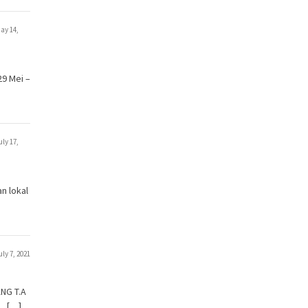
ay 14,
29 Mei –
uly 17,
n lokal
uly 7, 2021
NG T.A
I […]