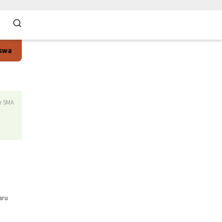
AN 1 Tualang Lolos SNBT 2026, Dominasi Universitas Riau dan PTN
n SMA
aru