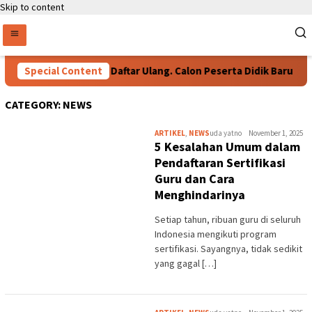
Skip to content
Special Content
Persyaratan Daftar Ulang. Calon Peserta Didik Baru
CATEGORY:
NEWS
ARTIKEL
,
NEWS
uda yatno
November 1, 2025
5 Kesalahan Umum dalam
Pendaftaran Sertifikasi
Guru dan Cara
Menghindarinya
Setiap tahun, ribuan guru di seluruh
Indonesia mengikuti program
sertifikasi. Sayangnya, tidak sedikit
yang gagal […]