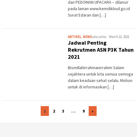
dan PEDOMAN UPACARA – dilansir
pada laman www.kemdikbud.go.id
Surat Edaran dan […]
ARTIKEL
,
NEWS
uda yatno
March 22, 2021
Jadwal Penting
Rekrutmen ASN P3K Tahun
2021
Bismillahirrahmanirrahim Salam
sejahtera untuk kita semua semoga
dalam keadaan sehat selalu. Mohon
untuk di informasikan […]
1
2
3
…
9
»